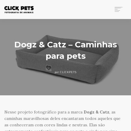
FOTOGRAFIA DE ANIMAIS
PORTFÓLIO
INVESTIMENTO
Dogz & Catz – Caminhas
BLOG
para pets
CONTATO
SEARCH
por
CLICKPETS
Nesse projeto fotográfico para a marca
Dogz & Catz
, as
caminhas maravilhosas deles encantaram todos aqueles que
as conheceram com cores lindas e neutras. Elas são