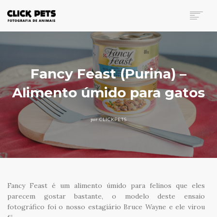
FOTOGRAFIA DE ANIMAIS
PORTFÓLIO
INVESTIMENTO
Fancy Feast (Purina) –
BLOG
Alimento úmido para gatos
CONTATO
SEARCH
por
CLICKPETS
Fancy Feast é um alimento úmido para felinos que eles
parecem gostar bastante, o modelo deste ensaio
fotográfico foi o nosso estagiário Bruce Wayne e ele virou