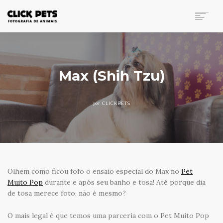
FOTOGRAFIA DE ANIMAIS
PORTFÓLIO
INVESTIMENTO
Max (Shih Tzu)
BLOG
CONTATO
por
CLICKPETS
SEARCH
Olhem como ficou fofo o ensaio especial do Max no
Pet
Muito Pop
durante e após seu banho e tosa! Até porque dia
de tosa merece foto, não é mesmo?
O mais legal é que temos uma parceria com o Pet Muito Pop