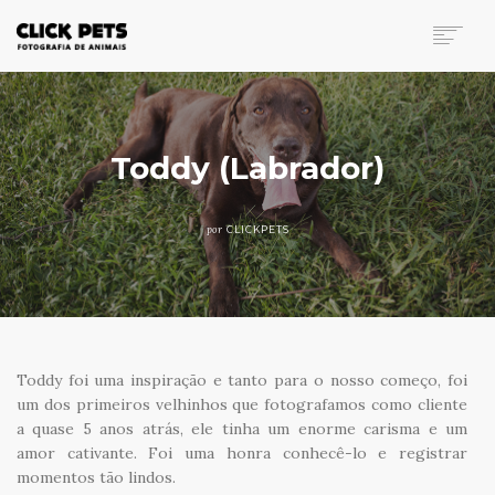
FOTOGRAFIA DE ANIMAIS
PORTFÓLIO
INVESTIMENTO
Toddy (Labrador)
BLOG
CONTATO
por
CLICKPETS
SEARCH
Toddy foi uma inspiração e tanto para o nosso começo, foi
um dos primeiros velhinhos que fotografamos como cliente
a quase 5 anos atrás, ele tinha um enorme carisma e um
amor cativante. Foi uma honra conhecê-lo e registrar
momentos tão lindos.