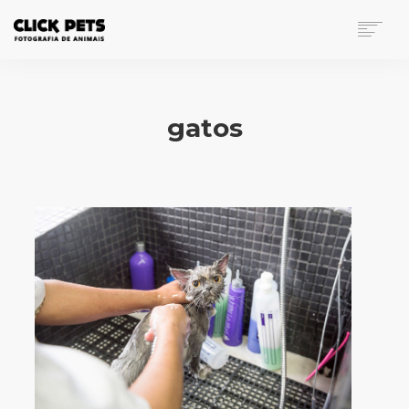
FOTOGRAFIA DE ANIMAIS
PORTFÓLIO
gatos
INVESTIMENTO
BLOG
CONTATO
SEARCH