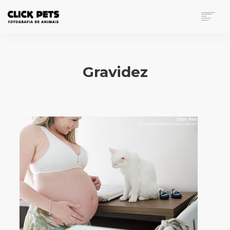
FOTOGRAFIA DE ANIMAIS
PORTFÓLIO
Gravidez
INVESTIMENTO
BLOG
CONTATO
SEARCH