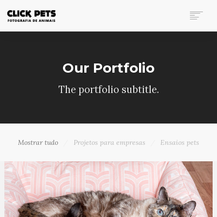
FOTOGRAFIA DE ANIMAIS
PORTFÓLIO
Our Portfolio
INVESTIMENTO
BLOG
The portfolio subtitle.
CONTATO
SEARCH
Mostrar tudo
Projetos para empresas
Ensaios pets