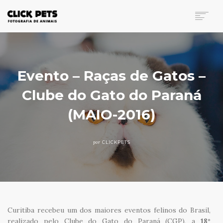
FOTOGRAFIA DE ANIMAIS
PORTFÓLIO
INVESTIMENTO
Evento – Raças de Gatos –
BLOG
Clube do Gato do Paraná
CONTATO
(MAIO-2016)
SEARCH
por
CLICKPETS
Curitiba recebeu um dos maiores eventos felinos do Brasil,
realizado pelo Clube do Gato do Paraná (CGP), a
18°